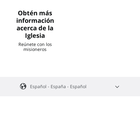
Obtén más
información
acerca de la
Iglesia
Reúnete con los
misioneros
Español - España - Español
English
Africa Central
Español
Argentina, Chile, Paraguay, Uruguay
Africa South
Português
Português - Africa Austral
Centroamérica
Français
Chuuk