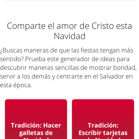
¡Sí! Esta es una iglesia que acoge a las
tengas.
hacen en privado, no como parte del servicio
familias. Los niños se sientan con sus padres
de adoración. No se te pedirán donaciones
durante los servicios de adoración
Comparte el amor de Cristo esta
en una reunión.
principales, y hay un espacio reservado para
Navidad
que las madres puedan amamantar a los
bebés u ocuparse de otras necesidades.
¿Buscas maneras de que las fiestas tengan más
sentido? Prueba este generador de ideas para
descubrir maneras sencillas de mostrar bondad,
servir a los demás y centrarte en el Salvador en
esta época.
Tradición: Hacer
Tradición:
galletas de
Escribir tarjetas