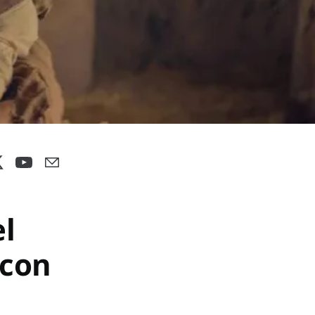
el
 con