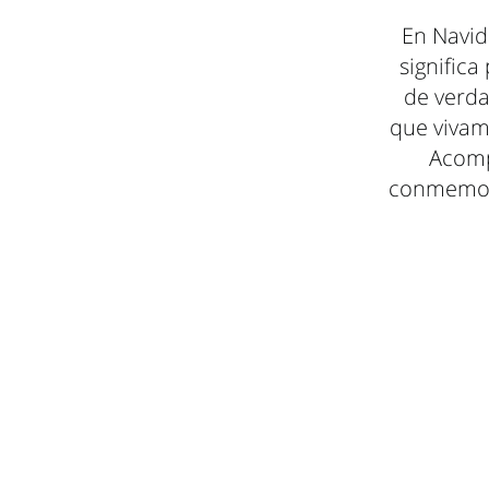
En Navid
significa
de verda
que vivam
Acomp
conmemora