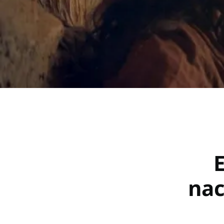
E
nac