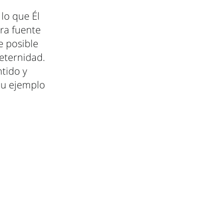
lo que Él
tra fuente
e posible
eternidad.
tido y
Su ejemplo