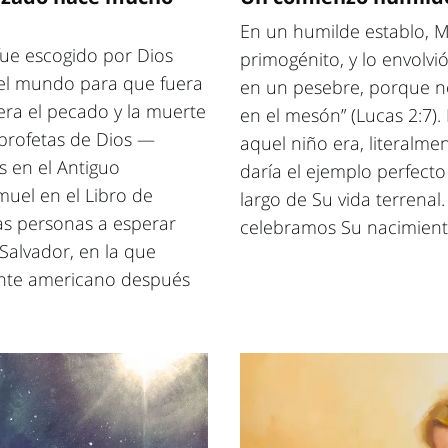
En un humilde establo, Ma
fue escogido por Dios
primogénito, y lo envolvi
el mundo para que fuera
en un pesebre, porque no
era el pecado y la muerte
en el mesón” (Lucas 2:7)
 profetas de Dios —
aquel niño era, literalmen
s en el Antiguo
daría el ejemplo perfect
uel en el Libro de
largo de Su vida terrenal.
 personas a esperar
celebramos Su nacimient
 Salvador, en la que
nente americano después