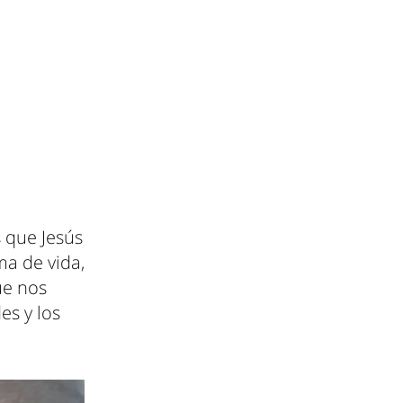
s que Jesús
ma de vida,
ue nos
es y los