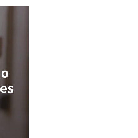
do
 es