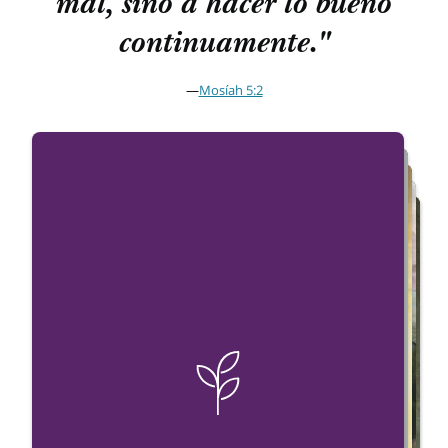
mal, sino a hacer lo bueno
continuamente."
—
Mosíah 5:2
Reiniciar