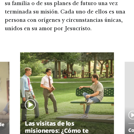
su familia o de sus planes de futuro una vez
terminada su misión. Cada uno de ellos es una
persona con orígenes y circunstancias únicas,
unidos en su amor por Jesucristo.
Las visitas de los
de
misioneros: ¿Cómo te
Co