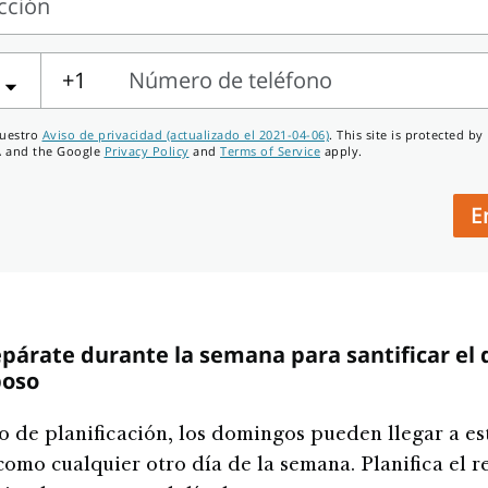
cción
ión
+1
Número de teléfono
ro
nuestro
Aviso de privacidad (actualizado el 2021-04-06)
. This site is protected by
 and the Google
Privacy Policy
and
Terms of Service
apply.
no
E
párate durante la semana para santificar el 
poso
o de planificación, los domingos pueden llegar a es
omo cualquier otro día de la semana. Planifica el re