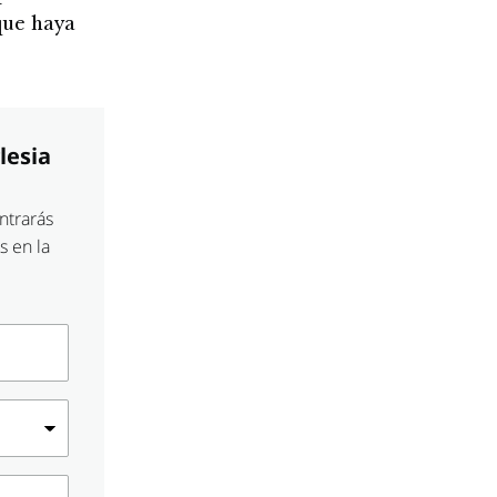
que haya
lesia
ntrarás
s en la