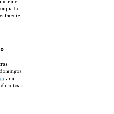
ficiente
limpia la
 realmente
so
tras
 domingos.
ia
y en
ificantes a