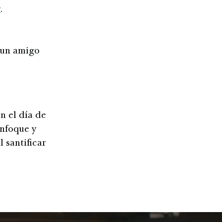
r
.
 un amigo
n el día de
enfoque y
 santificar