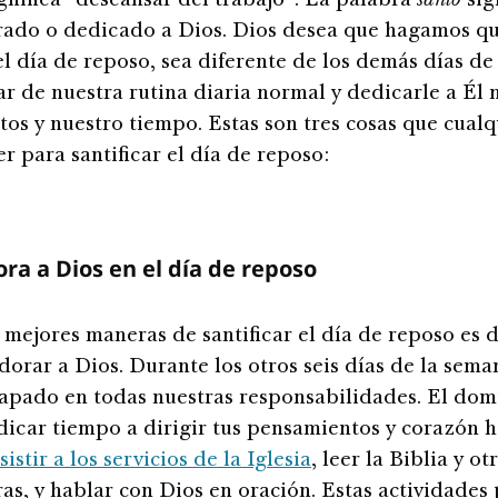
ignifica “descansar del trabajo”. La palabra
santo
sig
rado o dedicado a Dios. Dios desea que hagamos qu
l día de reposo, sea diferente de los demás días de
ar de nuestra rutina diaria normal y dedicarle a Él 
os y nuestro tiempo. Estas son tres cosas que cualq
r para santificar el día de reposo:
ra a Dios en el día de reposo
 mejores maneras de santificar el día de reposo es 
orar a Dios. Durante los otros seis días de la seman
apado en todas nuestras responsabilidades. El do
icar tiempo a dirigir tus pensamientos y corazón h
sistir a los servicios de la Iglesia
, leer la Biblia y ot
ras, y hablar con Dios en oración. Estas actividade