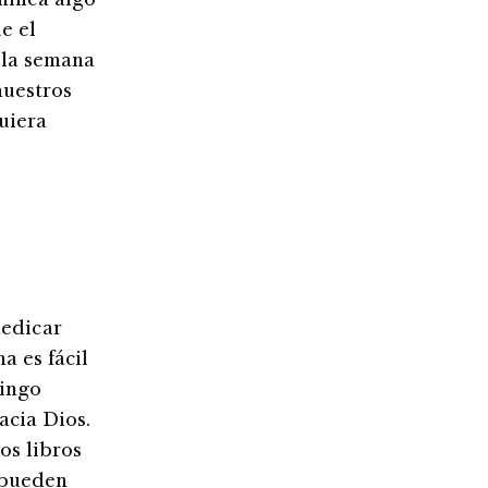
nifica algo
e el
 la semana
nuestros
uiera
dedicar
a es fácil
mingo
acia Dios.
ros libros
s pueden