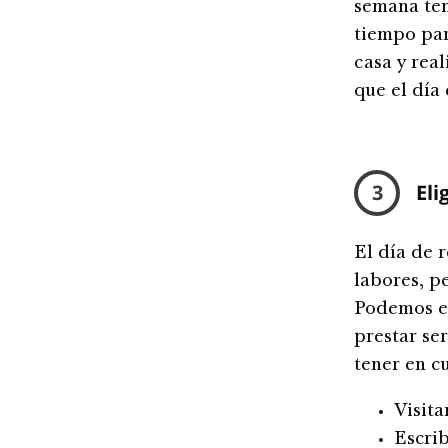
semana ten
tiempo par
casa y rea
que el día 
3
Eli
El día de 
labores, p
Podemos el
prestar ser
tener en c
Visita
Escrib