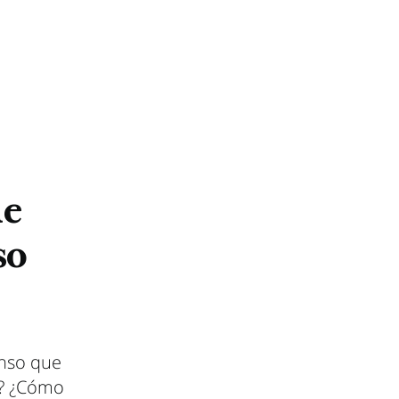
de
so
anso que
e? ¿Cómo