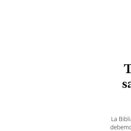
T
s
La Bibl
debemos