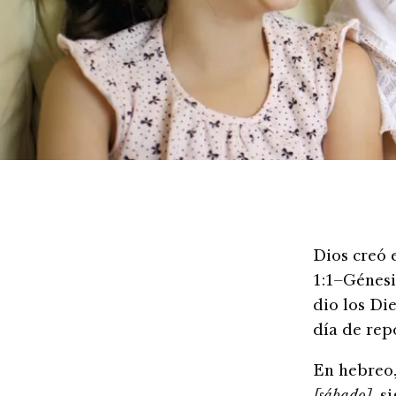
Dios creó 
1:1–Génesi
dio los Di
día de rep
En hebreo,