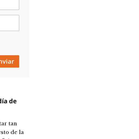
nviar
día de
tar tan
sto de la