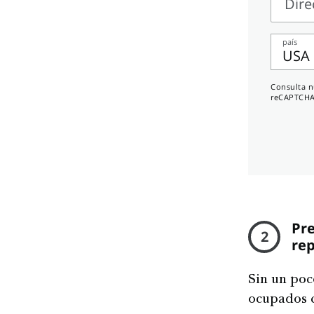
Dire
Direcc
país
USA
Núme
Consulta 
de
reCAPTCHA
teléfo
Pre
2
re
Sin un poc
ocupados c