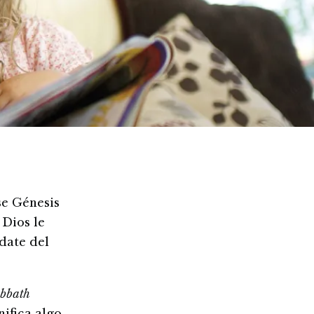
se Génesis
 Dios le
date del
bbath