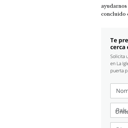
ayudarnos 
concluido 
Te pr
cerca 
Solicita
en La Igl
puerta p
Nom
Nombr
compl
País
País