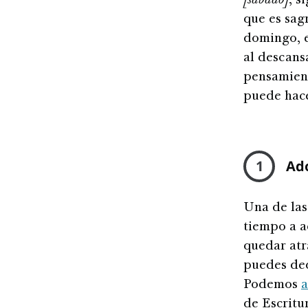
[sábado]
, s
que es sag
domingo, e
al descans
pensamient
puede hace
1
Ado
Una de las
tiempo a ad
quedar atr
puedes ded
Podemos
a
de Escritu