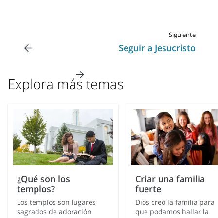
Los miembros de La Iglesia de Jesucristo de los Santos de
“sellamiento” en el templo, porque el matrimonio se une
los Últimos Días pueden casarse con quien deseen. Sin
por esta vida y por la eternidad. No obstante, después de
embargo, los matrimonios en el sagrado templo están
esa ceremonia a menudo se celebran bodas a la manera
Siguiente
reservados solo para que dos miembros dignos de la
tradicional, con una recepción para comer, bailar y
Seguir a Jesucristo
Iglesia participen en la ceremonia de casamiento que se
reunirse para celebrar el amor.
efectúa en el templo.
Explora más temas
¿Qué son los
Criar una familia
templos?
fuerte
Los templos son lugares
Dios creó la familia para
sagrados de adoración
que podamos hallar la