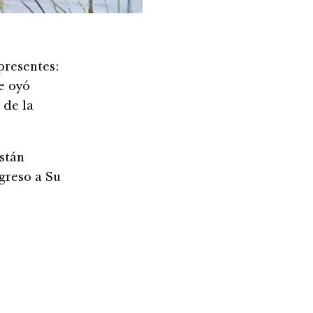
presentes:
e oyó
 de la
stán
egreso a Su