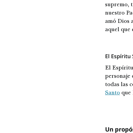
supremo, t
nuestro Pa
amó Dios a
aquel que 
El Espíritu
El Espírit
personaje 
todas las 
Santo
que 
Un propó