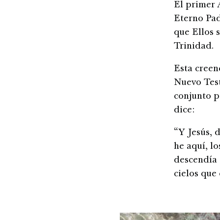
El primer 
Eterno Pad
que Ellos s
Trinidad.
Esta creenc
Nuevo Test
conjunto p
dice:
“Y Jesús, 
he aquí, lo
descendía 
cielos que