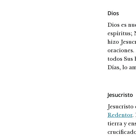
Dios
Dios es n
espíritus;
hizo Jesuc
oraciones.
todos Sus 
Días, lo a
Jesucristo
Jesucristo 
Redentor
.
tierra y e
crucificado