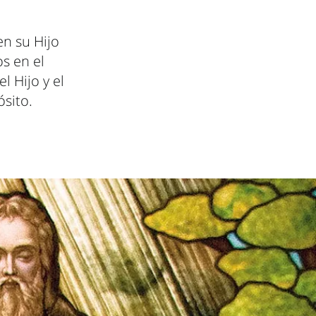
en su Hijo
os en el
l Hijo y el
ósito.