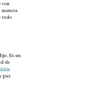
y con
al manera
e todo
ijo. Es un
ad de
íritu
y paz.