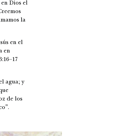
 en Dios el
. Creemos
lamamos la
sús en el
a en
3:16–17
l agua; y
 que
oz de los
co”.