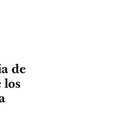
ia de
 los
a