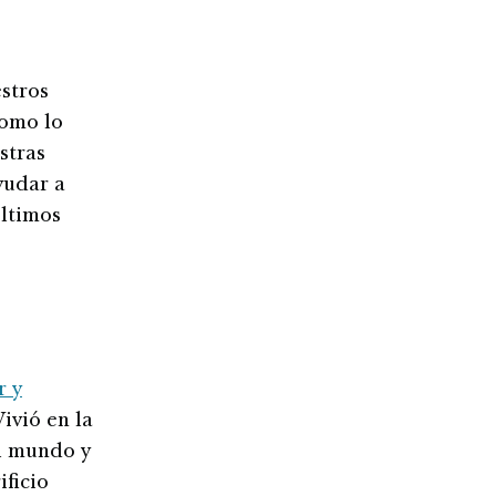
estros
como lo
stras
yudar a
Últimos
r y
ivió en la
el mundo y
ificio