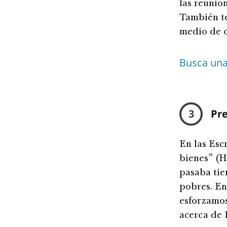
las reunion
También te
medio de o
Busca una 
3
Pre
En las Esc
bienes” (H
pasaba tie
pobres. En
esforzamos
acerca de 