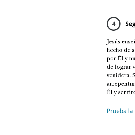
4
Seg
Jesús ense
hecho de s
por Él y n
de lograr 
venidera. 
arrepentim
Él y senti
Prueba la 