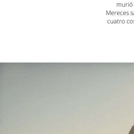
murió 
Mereces sa
cuatro co