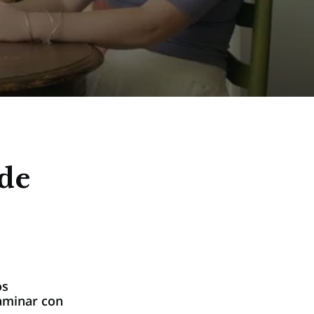
de
os
aminar con