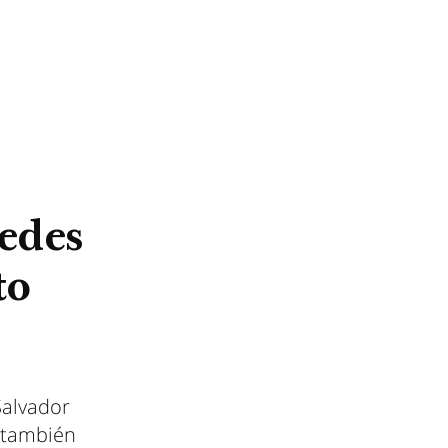
edes
to
Salvador
o también