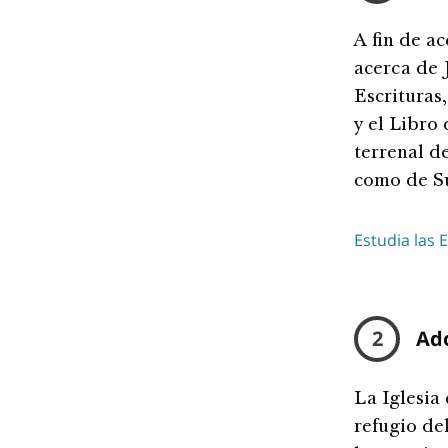
A fin de a
acerca de 
Escrituras
y el Libro
terrenal d
como de Su
Estudia las 
2
Ad
La Iglesia 
refugio del