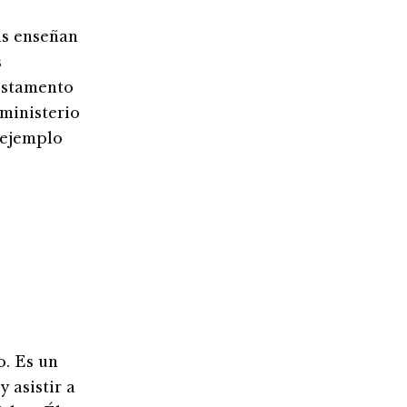
as enseñan
s
Testamento
ministerio
 ejemplo
o. Es un
 asistir a