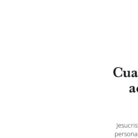
Cua
a
Jesucri
personal