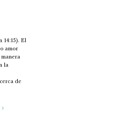
14:15). El
ro amor
a manera
n la
cerca de