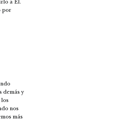
rlo a Él.
o por
endo
os demás y
 los
ando nos
demos más