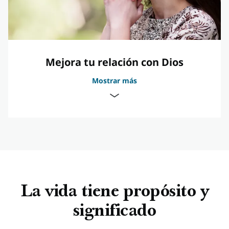
Mejora tu relación con Dios
Mostrar más
Dios nos escucha cuando oramos
La vida tiene propósito y
Dios está ahí para ayudarte
significado