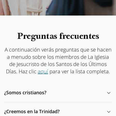
Preguntas frecuentes
A continuación verás preguntas que se hacen
a menudo sobre los miembros de La Iglesia
de Jesucristo de los Santos de los Últimos
Días. Haz clic
aquí
para ver la lista completa.
¿Somos cristianos?
¡Claro que sí! Definitivamente, lo somos. Los miembros de
¿Creemos en la Trinidad?
La Iglesia de Jesucristo de los Santos de los Últimos Días