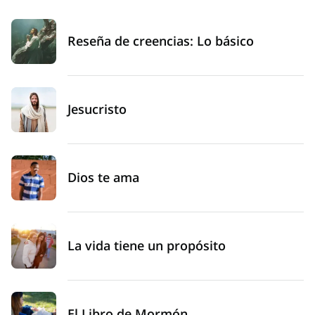
iglesia en los postreros días, a saber, La Iglesia de
Jesucristo de los Santos de los Últimos Días”
(Doctrina y Convenios 115:4). También ayuda a que todos
Reseña de creencias: Lo básico
sepan que
Jesús
es el centro de nuestra religión y de
nuestras creencias.
“Santos de los Últimos Días” es una buena manera de
Jesucristo
referirte a tus amigos que son miembros de la Iglesia.
Dios te ama
La vida tiene un propósito
El Libro de Mormón